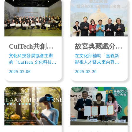
動台日創新產業交流；
前訪台，與嘉義縣政府
下午參訪大埔美精密機
及台北巿政府展開交
械園區，驚艷台灣在觀
流。雙方也以MOU簽署
光工廠與精密產業的軟
共同推動文化觀光及智
硬實力。嘉義縣文化觀
慧醫療創新應用。兩邊
光局長徐佩鈴特別到場
將藉由基地（HUB）空
致意見證，邀請神戶代
間分享，提供團隊台日
CulTech共創集智創意優勝團隊出爐 從文化科技看見永續價值
故宮典藏戲分茶XR沉浸體驗 向世界展現嘉義茶文化
表明年來台參加在嘉義
間商務交流，促成更多
文化科技發展協會主辦
在文化部補助「嘉義新
縣舉行的台灣燈會。
實質合作商機。
的「CulTech 文化科技共
影視人才暨未來內容發
創集智創意競賽」於5日
展基地」下，嘉義縣政
2025-03-06
2025-02-20
於台北101双融域舉行頒
府、睿至股份有限公
獎典禮；獎勵從競賽脫
司、幼葉林藝術創作工
穎而出的優勝團隊；此
作室合作打造「數位茶
次最大首獎開發雛型獎
香-戲分茶XR沉浸體
獲獎作品-親愛的島嶼：
驗」，以故宮典藏作品
氣候維度提案中，以文
戲分茶為主題，藉由
化藝術與氣候連結為
AI+8K 3D技術，創造大
題，為文化科技添上更
空間多人互動作品體
多永續意義及價值。
驗。20日舉行數位茶香