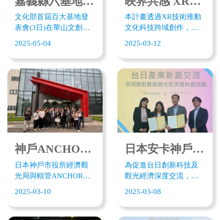
嘉義縣六基地獲文化部首屆百大基地受證
映界共感 XR拓境人才產學合作計畫
文化部首屆百大基地發
本計畫透過XR技術推動
表會(3日)在華山文創園
文化科技跨域創作，培
區開箱授證，嘉義縣有6
養未來內容產製人才，
2025-05-04
2025-03-12
個文化基地代表在文觀
計畫與大學學校合作，
局局長徐佩鈴帶領下北
開設「XR產業應用課
上受證。徐佩鈴表示，
程」及「XR科技實際體
未來將串聯各文化基地
驗」，從AI未來內容製
及周邊文化場域，以文
作到文化科技，從數位
化扺嘉為主題，規劃多
行銷到運動科技，從實
條旅遊路徑，落實南國
際體驗中理解在XR文化
創域文化精神，同時結
藝術或各領域的應用，
合科技運用，讓文化力
共同育培育相關人才。
轉譯觀光力，帶給民眾
神戶ANCHOR KOBE來嘉 參訪大埔美精密機械園區績優廠商
日本安卡神戶基地ANCHOR來嘉 簽署MOU推動台日文化創新交流
多元創新的文化體驗。
日本神戶市役所經濟觀
為促進台日創新科技及
光局與轄管ANCHOR
觀光經濟深度交流，神
KOBE創新基地訪台第二
戶市政府經濟觀光局、
2025-03-10
2025-03-08
天，於3/7抵嘉上午與嘉
神戶新聞社地域總研 地
義文化科技創新基地交
區聯繫部及ANCHOR
流簽署MOU，將共同推
KOBE 安卡神戶基地日