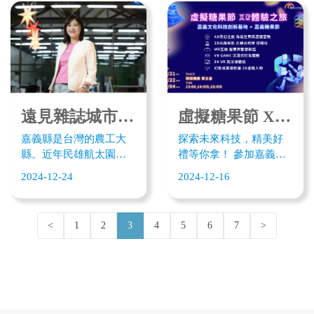
書（MOU）」，未來雙
助加投資整合、跨產業
化科技創新基地 （蒜頭
方將透過影視拍攝製作
合作媒合，以及文化科
糖廠 東五號倉庫) 邀請您
的「投資」加「補助」
技的資源串接，期待藉
一起用科技體驗茶的藝
支持、青年創業、文化
由各項方案的結合與協
術與魅力，透過課程座
科技的人才培育資源整
力，擴大嘉義縣在地文
談探索未來內容X文化創
合，以及深化文化與企
化發展能量，媒合企業
新新趨向。 指導單位：
業 ESG 合作等，期盼藉
投資在地創業團隊，讓
文化部 主辦單位：嘉義
由各項資源的結合，擴
「文化北上、科技南
遠見雜誌城市學專題報導～嘉義5G新創基地起飛！農工大縣如何變身文化科技創業天堂？
虛擬糖果節 XR體驗之旅
縣政府．嘉義縣文化觀
大嘉義縣在地文化發展
下」。
光局 協辦單位：幼葉林
嘉義縣是台灣的農工大
探索未來科技，精美好
能量。
國際藝術團隊．睿至
縣。近年民雄航太園
禮等你拿！ 參加嘉義文
Funique股份有限公司 執
區、台積電嘉義廠正如
化科技創新基地的XR體
2024-12-24
2024-12-16
行單位：嘉義文化科技
火如荼地施工，顯示該
驗館！透過AR、VR、
創新基地
地正朝科技產業轉型。
MR等科技，體驗數位互
與此同時，嘉義縣深厚
動與未來內容，結合嘉
<
1
2
3
4
5
6
7
>
的人文底蘊、自然風
義糖果節的節慶氛圍，
光，孕育豐厚而獨特的
探索各種奇幻冒險。
文化歷史。在這座文化
與科技人才匯聚的城
市，嘉義縣致力透過
「嘉義文化科技創新基