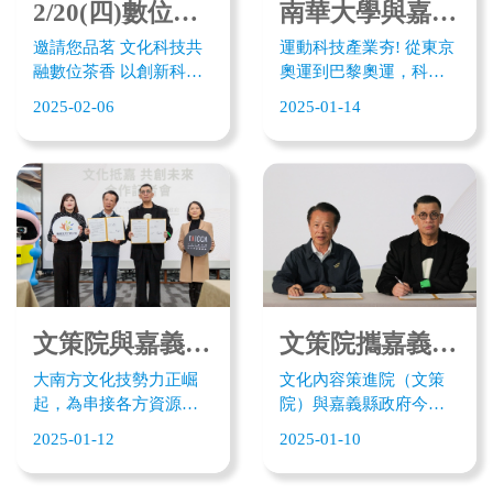
CulTech +1 文化科技共
體驗記者會，多位外商
2/20(四)數位茶香記者會
南華大學與嘉義文化科技創新基地簽MOU 「嘉」速運動科技及VR人培育
創集智創意競賽企業組
企業及文化界貴賓出席
邀請您品茗 文化科技共
運動科技產業夯! 從東京
共15家企業出題，近150
體驗。
融數位茶香 以創新科技
奧運到巴黎奧運，科技
件提案作品參與提案，
演繹嘉義茶文化的魅
在運動訓練或互動創新
透過企業出題，鼓勵團
2025-02-06
2025-01-14
力，在虛擬沈浸空間中
無所不在。看好運動科
隊在文化科技領域開發
感受亞洲茶之境，透過
技的大未來，南華大學
出新的商業模式或服務
茶與文化交織的VR體
今(14)參訪嘉義文化科技
流程。此次獲獎團隊
驗，認識嘉義茶文化。
創新基地，與新創團隊
中，不少提案內容聚集
藉由科技融合創造的文
展開座談交流。雙方也
在企業AI應用及ESG永續
化科技新體驗， 用一杯
在嘉義文化觀局副局長
議題。其中，獲最大首
茶香 走進王文志地景藝
宗金蘋見證下簽署合作
獎的氣候維度則傳達科
術作品戲分茶XR世界的
MOU，就創業資源、AI
技在藝術領域發揮的力
五感體驗。 ⛓️報名連
VR人才培育及運動科技
量，結合AI運算，展現
結：
領域展深度交流，為未
文策院與嘉義縣簽MOU 為文化科技「嘉」值
文策院攜嘉義縣簽署MOU 文化產業「嘉」速發展
其對氣候危機所凝聚的
https://reurl.cc/5DLrYn
來運動科技產業布局合
共識。
大南方文化技勢力正崛
文化內容策進院（文策
2/20 時間：11:00 –
作契機。
起，為串接各方資源，
院）與嘉義縣政府今
12:30 數位茶香 X 記者會
嘉義縣政府與文化內容
（10）日簽署「合作意
2/20 時間：13:30 –
2025-01-12
2025-01-10
策進院攜手合作，日前
向書（MOU）」，未來
16:00 數位茶香 X 課程交
(1/10) 日簽署「合作意向
雙方將進行影視拍攝補
流座談會 地點：嘉義文