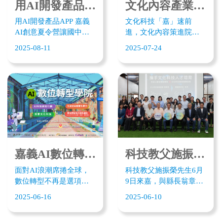
與文化科技的共融展
光，讓嘉義文化觀光局
用AI開發產品APP 嘉義AI創意夏令營讓國中生當創業家解決嘉義城市痛點
文化內容產業「嘉」速前進 文策院攜嘉義縣助攻團隊落地
示，展現嘉義縣多元豐
局長徐佩鈴直呼，AI讓
用AI開發產品APP 嘉義
文化科技「嘉」速前
富的在地文化能量和創
孩子創意很接地氣。 嘉
AI創意夏令營讓國中生
進，文化內容策進院與
新價值 。
義縣文化觀光局攜手台
當創業家解決嘉義城市
嘉義縣政府攜手合作，
灣人工智能發展協會舉
2025-08-11
2025-07-24
痛點 「用無人機解決偏
於7月23日在嘉義文化科
辦「2025 AI創意夏令營
鄉照護問題、巡檢夜市
技創新基地舉辦「跨區
高中梯次8月22登場。三
的垃圾」、「用AI垃圾
跨域媒合產業小聚」，
天的AI創意夏令營，來
桶解決東石垃圾問
邀集超過40組文化科
自不同高中生組團以
題？」這些創新發想竟
技、影視製作、新創業
「黑客松」
來自一群國中生？嘉義
者與國際藝術團隊參
（Hackathon）協同創
縣文化觀光局舉辦
與，發展數位內容產業
作。學生從出題的新嘉
「2025 AI創意夏令營」
義主題方向在8個小時
第一梯次30多位來自嘉
內，從找到問題、解決
義國中組隊，在三天夏
嘉義AI數位轉型學院開課 為產業升級提供 AI 實戰力
科技教父施振榮來嘉 以微笑曲線為農工科技創造價值
方案，到作出原型（app
令營中運用AI工具；製
或網頁）、到製作創業
面對AI浪潮席捲全球，
科技教父施振榮先生6月
作創業簡報、甚至開發
簡報、孩子合作無間，
數位轉型不再是選項，
9日來嘉，與縣長翁章梁
產品模型APP，還能模擬
展現高度創業精神。
而是企業生存的關鍵！
及縣府團隊交流座談，
商業模式，成果令人驚
2025-06-16
2025-06-10
由嘉義縣政府指導，嘉
同時也參訪嘉義著名的
豔，超乎預期。
義縣文化觀光局主辦的
三昧堂、培桂堂及蒜頭