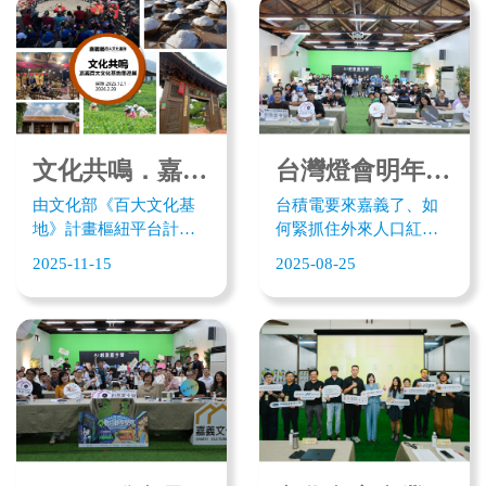
光好嘉記者會，近30位
——文化好嘉、觀光好
日本、韓國及歐美國際
嘉」記者會。近 30 位來
遠端工作者到場交流，
自日本、韓國、歐美的
透過Code for Taiwan
國際數位工作者齊聚嘉
Summit與在地青年及新
義，並透過 Code for
創團隊探討AI時代下城
Taiwan Summit 與在地青
市競爭力。
年探討 AI 時代下的城市
文化共鳴．嘉義縣百大文化基地串連展 12/1隆重登場
台灣燈會明年嘉義登場 嘉義高中生用AI大展創意行銷嘉義
競爭力。嘉義縣文化觀
由文化部《百大文化基
台積電要來嘉義了、如
光局亦推出「嘉義縣百
地》計畫樞紐平台計畫
何緊抓住外來人口紅
大文化基地串聯展」與
支持，嘉義縣文化觀光
利？台灣燈會明年3月登
文化小旅行，向國際數
2025-11-15
2025-08-25
局將於12/1起至明年2月
場，身為嘉義縣民又如
位遊牧者展現最「嘉」
28日，於嘉義文化科技
何迎接這觀光人潮？
魅力。
創新基地舉行為期三個
2025嘉義AI創意夏令
月的「文化共鳴—嘉義
營，近30位高中生應用
縣百大文化基地串連
AI工具為嘉義大展創
展」；展覽將以嘉義縣
意。團隊提出觀光整合
入選文化部六個「百大
平台、結合節慶及文化
文化基地」為主軸，透
觀光祕境；創意五花八
過實體文物、影像故事
門，大推嘉義文化觀