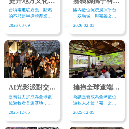
提升地方文化ESG交流座談匯聚各方代表 共建嘉義永續商業新生態
嘉義縣攜手科文双融 打造全嘉最大的AMBI SPACE X CHIAYI沉浸式人才培育實驗場域
台積電進駐嘉義，點燃
國內數位沉浸展演平台
的不只是半導體產業
「双融域」與嘉義文化
鏈，更點燃了一場文化
科技創新基地合作，打
2026-03-09
2026-02-03
產業的ESG永續商機。嘉
造AMBI SPACE X
義縣文化觀光局、嘉義
CHIAYI沉浸式人才培育
文化科技創新基地、嘉
實驗場域，共同扶植新
義水道頭文創聚落於4日
創團隊、培育文化科技
主辦「提升地方文化ESG
人才，延續「双融域
品牌交流座談」，邀請
2.0」精神。
來自歐洲各國貿易辦事
處代表、義大利商會、
比利時瓦隆尼亞外貿投
資總署與嘉義在地文化
AI光影派對交流 擁抱全球遠端人才國際數位遊牧者齊聚嘉縣
擁抱全球遠端工作者 嘉義 12/5 辦「國際數位人才來嘉」記者會
業者、新創企業及政府
嘉義縣力拚成為全球數
為讓嘉義成為全球數位
單位共建嘉義永續商業
位遊牧者首選基地，縣
遊牧人才最「嘉」之
新生態。
府文化觀光局與國發會
地，嘉義縣文化觀光局
2025-12-05
2025-12-05
數位牧民辦公室，上午
與國發會遊牧臺灣辦公
共同舉辦「國際數位人
室於 12 月 5 日共同主辦
才來嘉」文化好嘉、觀
「國際數位人才來嘉