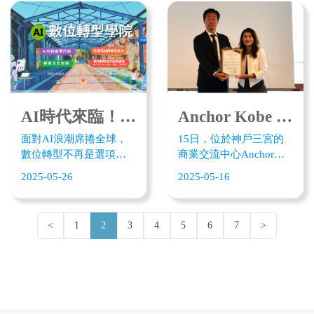
「AI數位轉型學院」系
糖廠五分車等文化景
列課程，6月13日開課，
點；會後在嘉義文化科
首場「嘉義跨界創新的
技創新基地與翁章梁共
未來城市學- AI科技行銷
同啟動AI數位轉型學
從文化藝術到創業實
院、展開人才培育計
驗」系列課程， 有全球
畫。施振榮認為，嘉義
的觀點，看嘉義發展文
近年轉型有目共睹，多
化科技的特質，融合創
元人才培育將是趨動轉
AI時代來臨！嘉義AI數位轉型學院6月中強勢開課！
Anchor Kobe 與台灣創新基地合作，支持日本和台灣的新創企業
新展演以及 AI 實戰力，
型重要大計。
面對AI浪潮席捲全球，
15日，位於神戶三宮的
為嘉義數位轉型找新
數位轉型不再是選項，
商業交流中心Anchor
路。
而是企業生存的關鍵！
Kobe與台灣嘉義縣的商
2025-05-26
2025-05-16
由嘉義縣政府、嘉義縣
業交流中心－嘉義文化
文化觀光局指導、嘉義
科技創新基地簽署了設
文化科技創新基地主辦
施合作備忘錄。藉由神
<
1
2
3
4
5
6
7
>
的「AI數位轉型學院」
戶機場的國際化，加深
系列課程，將於6月13日
與用戶的交流，並支援
至7月30日重磅登場，課
新創企業在日本及台灣
程內容針對嘉義在地產
的拓展。
業特色與文化科技發展
需求，規劃AI科技創意