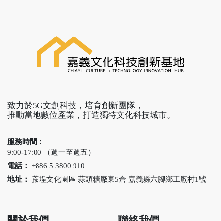
行銷、文化科技內容、
AI 精實生產力、以及經
濟部中小企業30人以下
補助數位轉型課程特別
企畫的「AI+ 數位轉型全
賦能」四大主題，即日
起開放報名。
致力於5G文創科技，培育創新團隊，
推動當地數位產業，打造獨特文化科技城市。
服務時間：
9:00-17:00 （週一至週五）
電話：
+886 5 3800 910
地址：
蔗埕文化園區 蒜頭糖廠東5倉 嘉義縣六腳鄉工廠村1號
關於我們
聯絡我們