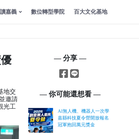
讀嘉義
數位轉型學院
百大文化基地
績優
— 分享 —
基地交
— 你可能還想看 —
並邀請
觀光工
AI無人機、機器人一次學
嘉縣科技夏令營開放報名
冠軍抱回萬元獎金