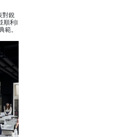
表對銳
並順利I
典範。