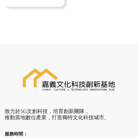
乾淨的空氣、健康的食
人口最少的鄉鎮，卻也
物、舒適的環境，還有
是嘉義縣政府最積極打
愛惜自己的身體！嘉義
造的觀光重點鄉鎮，繼
縣竹崎鄉環境美學藝術
入選交通部觀光署111-
家盧銘世從自家花園、
113年重點景區遊憩廊帶
農場，擴及鄰近村落、
計畫，大埔藍色公路遊
學校，再推廣到獅埜社
憩廊帶計畫拿到交通部
區、竹崎鄉甚至花東全
觀光局最高補助1億5000
台灣跑透透分享。如何
萬，加上縣府自籌6千多
追求幸福？先從自家環
萬自籌款，史上最高的
境週遭製造幸福空間開
補助金額，接著數發部
始吧！
數產署通過補助嘉義縣
112-113年「地方文化特
色整合5G應用與落地計
畫」，大埔鄉的藍色公
路再度雀屏中選，嘉義
致力於5G文創科技，培育創新團隊，
縣長翁章梁公開表示，
推動當地數位產業，打造獨特文化科技城市。
大埔人口選票很少這不
是政治考量，因為大埔
鄉實在太美了！
服務時間：