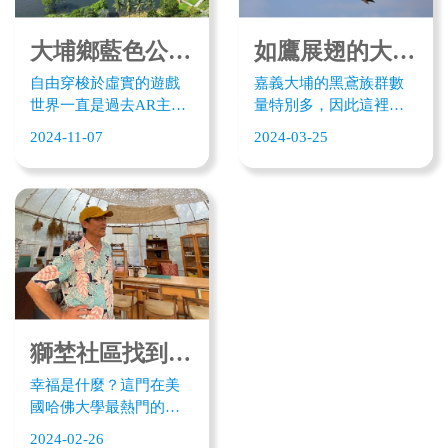
大埔鄉藍色公路十大秘境 5G 科技帶遊客智慧遊
如鷹展翅的大埔鄉 絕美藍色公路值得翻山越嶺而來
自由穿梭於虛實的遊戲
嘉義大埔的黑鳶族群數
世界一直是過去AR主要
量特別多，因此這裡又
應用，但在5G助攻下，
稱老鷹之鄉。據說，
2024-11-07
2024-03-25
AR/VR已不只是科技遊
七、八年前台灣動物保
戲，更是個行銷觀光利
護協會曾在此築巢孵
器。嘉義縣大埔鄉在數
育，讓此成為黑鳶最愛
發部數產署「地方文化
的棲地。幾年前，大埔
特色整合 5G 應用與落地
釣客會把釣上的魚丟回
計畫」支持下，結合 5G
水面，卻意外的吸引群
與AI、 AR智慧導覽科技
鷹水面獵食，壯觀畫面
應用，不僅讓身歷其境
成為大埔曾文水庫觀光
體驗各地美景，未來在
最大亮點。
結合商圈導覽、線上觀
獅埜社區找到幸福的日常 台版的托斯卡尼
光甚至科技行銷，都能
幸福是什麼？這門在美
大展創新體驗，為大埔
國哈佛大學最熱門的
鄉帶來新觀光契機。 大
課，答案可能近在呎尺─
埔鄉是嘉義面積最大、
2024-02-26