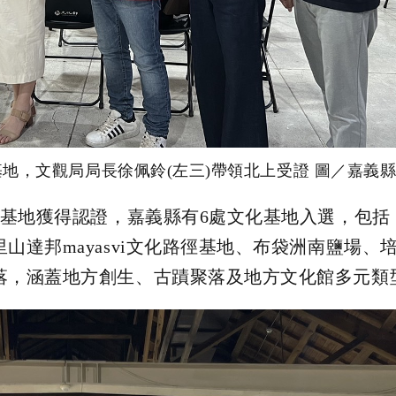
地，文觀局局長徐佩鈴(左三)帶領北上受證 圖／嘉義
處基地獲得認證，嘉義縣有6處文化基地入選，包
達邦mayasvi文化路徑基地、布袋洲南鹽場、
落，涵蓋地方創生、古蹟聚落及地方文化館多元類