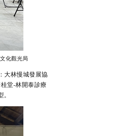
縣文化觀光局
括：大林慢城發展協
培桂堂-林開泰診療
型。