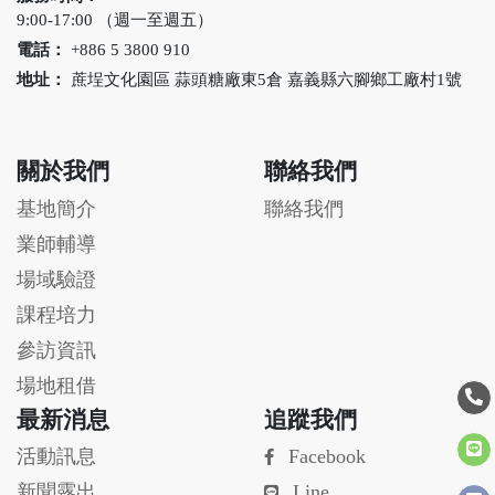
記憶，如同舞者的內在
樂劇歌曲皆出自原創專
9:00-17:00 （週一至週五）
與外在、過去與未來相
曲專作，並由鄒族國寶
電話：
+886 5 3800 910
互對話。
級的梁芬美老師指導；
地址：
蔗埕文化園區 蒜頭糖廠東5倉 嘉義縣六腳鄉工廠村1號
內容以嘉義阿里山、玉
山的『鄒族原住民文
化』為故事創作基礎，
在如幻似真的全息投影
關於我們
聯絡我們
表演秀中，導引觀眾與
故事中的男女主角一起
基地簡介
聯絡我們
經歷尋找獵場和歸宿的
業師輔導
奇幻之旅。
場域驗證
課程培力
參訪資訊
場地租借
最新消息
追蹤我們
活動訊息
Facebook
新聞露出
Line