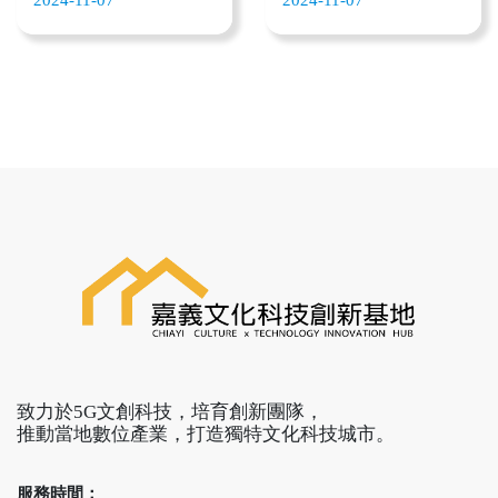
支持下，運用5G科技結
地球最北端的緯線，穿
鄒族部落的縣市，鄒族
合舞蹈創作的《文明馴
越嘉義縣水上鄉與東石
饒富文化色彩及及深厚
服》看到數位原生Z世代
鄉，不僅是地理上的分
的文化底蘊，對嘉義文
年輕人對於科技的敏感
界，也是嘉義縣獨特的
化藝術、甚至在觀光上
性和新思維，當科技不
天文標誌，位於水上鄉
都有不可取代的位置？
斷在引領人類往前疾駛
北回歸線太陽館，與北
而鄒族文化有許多傳統
走向未來，新世代對於
回二館太空館毗鄰，每
習俗仍保留至今，這些
科技有著截然不同的想
年吸引著無數遊客前來
豐富的文化底蘊、祭典
像與觀點。 由雯翔舞團
探訪，也是台灣天文教
及文物是嘉義縣最珍貴
執行的《文明馴服》是
育重要的領導場域。
的人文寶藏。這次「地
嘉義縣首部運用 5G 科技
方文化特色整合5G應用
高速度、低延遲的特
與落地計劃，特別以鄒
性，結合手機即時影像
族為文化代表，透過5G
流轉投映在舞台上，演
全息科技核心技術，多
出時舞者身上的手機，
元面向詮釋鄒族文化。
在舞蹈同時同步拍下身
「楓的孩子」-鄒族3D歌
體舞動時動態影像，並
致力於5G文創科技，培育創新團隊，
舞數位展演，由光禹國
即時投射流轉在舞台
推動當地數位產業，打造獨特文化科技城市。
際擔任技術指導、知名
上，畫面交疊著在他們
導演王維明執導，帶領
身上經歷過不同時空的
團隊策劃編導，全程音
服務時間：