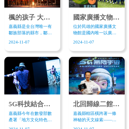
祈福的字句，即時傳送
路花園－打貓秘境》為
夢想動畫、富鴻網等應
到5G大屏行動車螢幕，
嘉義的表演藝術圈掀開
用5G通訊技術與製播系
感受科技XR互動放水燈
一塊尚未被觸及的表演
楓的孩子 大美鄒族─魔法森林文化數位展演
國家廣播文物館 AR虛實整行智慧導覽 重現放送所歷史場景
統，結合AI影像辨識技
另類祈福儀式。
全新視角。
術、虛擬製作、XR串流
嘉義縣是全台灣唯一有
位於民雄的國家廣播文
截圖、互動體驗等技
鄒族部落的縣市，鄒族
物館是國內唯一以廣播
術，一次呈現「雲海、
饒富文化色彩及及深厚
為主題的博物館，迄今
2024-11-07
2024-11-07
日出、霞光、櫻花、紫
的文化底蘊，對嘉義文
完整保留日治時期的建
滕花」，等高山知名景
化藝術、甚至在觀光上
築外觀，館藏歷年各式
點。
都有不可取代的位置？
電播器材、影音資料，
而鄒族文化有許多傳統
是台灣廣播史上重要的
習俗仍保留至今，這些
文化資產據點；走進廣
豐富的文化底蘊、祭典
播文物館，仿若走進一
及文物是嘉義縣最珍貴
個被時代摺疊隱藏的空
的人文寶藏。這次「地
間，2024年嘉義縣執行
方文化特色整合5G應用
5G文化科技應用計畫，
與落地計劃，特別以鄒
藉由新科技為老文物館
5G科技結合舞蹈創作 Z世代視角下的《文明馴服》
北回歸線二館太空館 衛星航拍看嘉義 5G XR體驗太空探險
族為文化代表，透過5G
說生動的時代故事，重
嘉義縣今年在數發部數
嘉義縣轄區橫跨著一條
全息科技核心技術，多
新打開昔日放送所的歷
產署「地方文化特色整
神秘的天文線索——北
元面向詮釋鄒族文化。
史場景。
合5G應用與落地計畫」
回歸線。這條太陽直射
嘉義縣是全台灣唯一有
2024-11-07
2024-11-07