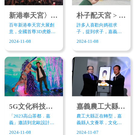
新港奉天宮〉3D虎爺現身新港奉天宮 10萬信徒追捧媽祖遶境熱潮
朴子配天宮 > 結合XR擴增實境 傳統「求子燈花」轉化成尋寶遊戲
百年新港奉天宮大展創
許多人喜歡向媽祖求
意，全國首尊3D虎爺現
子，提到求子，嘉義縣
身奉天宮，迎接一年一
朴子配天宮媽祖可以說
2024-11-08
2024-11-08
度媽祖遶境熱潮。3D裸
是賜子始祖。具有三百
視虎爺從四樓高空擲出
年朴子配天宮「求子燈
數位錢母，民眾祼視數
花」文化，百年傳承生
位錢母就從天而降，3D
生不息。 ​ 嘉義縣朴子市
畫面栩栩如繪。民眾可
現今的繁榮可說是由配
拿起手機接獲數位錢
天宮開始，早期配天宮
母，並在線上擲筊求好
媽祖有拿手轎幫人辦
運，點亮平安燈，這是
事，當信徒向媽祖祈求
全國首次將3D裸視光影
能夠有子嗣，手轎就指
技術應用在宮廟活動，
向旁邊的白色牡丹花
5G文化科技尋訪高山茶都 體驗茶生活
嘉義農工大縣轉型 5G科技點亮文化觀光新魅力
媽祖遶境期間掀起一波
樹，並諭知信徒媽祖
「2023高山茶都．嘉
農工大縣正在轉型，嘉
虎爺追捧熱潮。
「要賜你白花」，不久
義」邀請到北歐設計執
義縣人文薈萃，文化底
後真的懷孕且生下白白
行長Gideon Loewy基
蘊深厚，今年縣府爭取
胖胖的壯丁，朴仔腳子
2024-11-08
2024-11-07