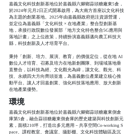
嘉義文化科技創新基地位於嘉義縣六腳鄉蒜頭糖廠東5倉，
於2024年元月2日正式開幕啟用，為大南方首座以文化科技
為主題的創業基地。2025年由嘉義縣政府挹注資源營運，
並定位為嘉義縣「文化科技 × 在地產業」整合型創新基
地，承接行政院數位發展部「地方文化特色整合5G應用與
落地計畫」之上位政策，持續扮演嘉義縣邁向農工科技大
縣，科技創新及人才培育平台。
秉持「創新、培力、展演、教育」的價值定位，從在地 AI
數位人才培育、召募及培力在地新創團隊、到場域落地垂
直整合，以科技為經、文化觀光為緯，讓文化、觀光、科
技、永續四大方向齊頭並進，為嘉義數位產業建立核心推
動平台。讓人才回嘉創業、強化科技落地應用、放大創新
在地產業優勢。
環境
嘉義文化科技創新基地位於嘉義縣六腳鄉蒜頭糖廠東側倉
庫第5倉，融合蒜頭糖廠東側倉庫的歷史建築與科技創新元
素，面積210坪，打造出多元應用－共享空間Co-working S
pace、課程教室、會議室、攝影棚、文化科技體驗區及沉