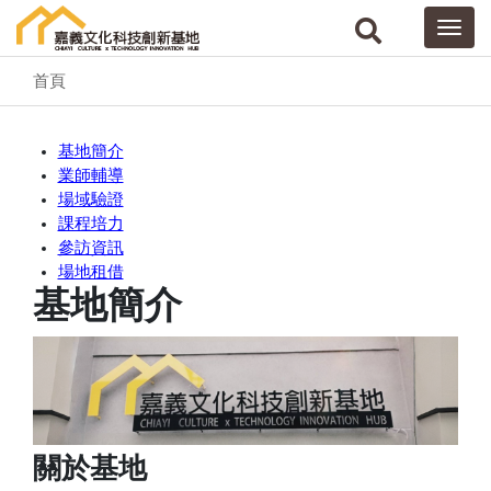
首頁
基地簡介
業師輔導
場域驗證
課程培力
參訪資訊
場地租借
基地簡介
關於基地