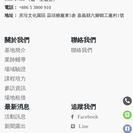
合交流、主題參展對接
電話：
+886 5 3800 910
商機。提供一個能鏈接
地址：
蔗埕文化園區 蒜頭糖廠東5倉 嘉義縣六腳鄉工廠村1號
資源、實證POC場域、諮
詢輔導、創新創業資
源，讓新創的創新商模
成功落地。
關於我們
聯絡我們
基地簡介
聯絡我們
業師輔導
場域驗證
課程培力
參訪資訊
場地租借
最新消息
追蹤我們
活動訊息
Facebook
新聞露出
Line