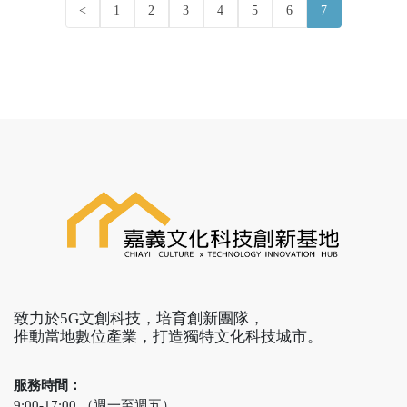
<
1
2
3
4
5
6
7
五倉庫成立首座以5G文
化科技為主題創新基
地，成立目的有三-「引
資源、育人才、助轉
型」。 二、蒜頭糖廠文
創基地目前已經召募10
多家新創團隊進駐，包
括愛吠的狗、光時代、
集仕多等在文化科技領
域已有實績的團隊，基
地同時也引進聯合創新
加速器、智坊創客新創
服務等創育機構進駐。
四、文化科技創新基地
將扮演橋樑角色，鏈接
致力於5G文創科技，培育創新團隊，
企業場域與新創合作、
推動當地數位產業，打造獨特文化科技城市。
發揮以大帶小、大廠扶
植新創的產業價值，新
創園區成立後將展開一
服務時間：
系列培力課程，產業媒
9:00-17:00 （週一至週五）