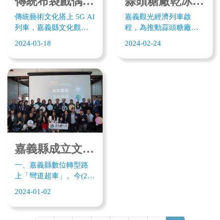
傳統布袋戲偶數位雙生 嘉義文化科技創新國際展亮相
蒜頭糖廠乾冰蒸汽火車啟程 帶動嘉義觀光商圈經濟
傳統藝術文化搭上 5G AI
嘉義觀光經濟列車啟
列車，嘉義縣文化觀光
程，為推動蒜頭糖廠五
局今年攜10多家新創及
分車觀光經濟，大嘉義
2024-03-18
2024-02-24
在地文化團隊在19-22日
觀光工廠協會，與台糖
參與2024年國際智慧城
公司異業合作並於2月24
巿展，展出文化科技融
日舉辦記者會。結合雙
合應用，包括三昧堂精
方優勢提升觀光工廠及
工布偶數位IP、新港香藝
糖廠五分車品牌知名
文化園區AI客服體驗、
度，在立委蔡易餘的支
觀光工廠沉浸體驗及藍
持下、未來結合最的高
色公路智慧觀光，展現
鐵與最慢五分蒸汽火
嘉義文化科技品牌力，
車，帶動蒜頭糖廠週邊
吸引國際業者交流取
觀光經濟，讓更多人潮
嘉義縣成立文化科技創新基地、力拼文化觀光及產業轉型
經。
及投資機會湧入嘉義。
一、嘉義縣數位轉型路
上「彎道超車」。今(2)
日在數位發展部數位產
2024-01-02
業署「地方文化特色整
合5G應用與落地計畫」
支持下，於蒜頭糖廠東