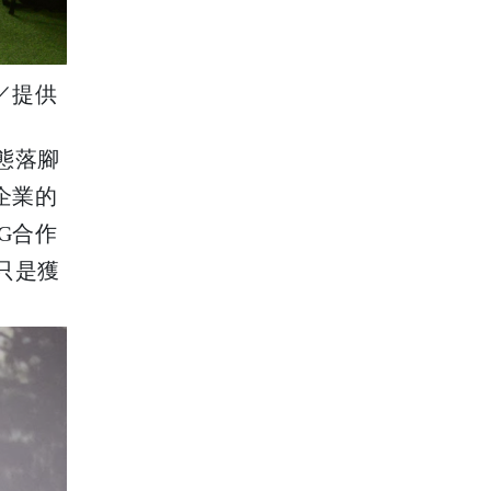
／提供
態落腳
企業的
G合作
只是獲