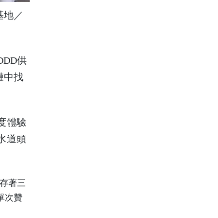
基地／
DD供
鏈中找
度體驗
水道頭
直存著三
單次贊