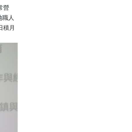
常營
地職人
日積月