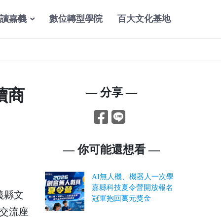
讀嘉義
數位轉型學院
百大文化基地
續商
— 分享 —
— 你可能還想看 —
AI無人機、機器人一次學
嘉縣科技夏令營開放報名
義縣文
冠軍抱回萬元獎金
牌交流座