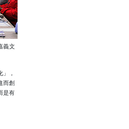
嘉義文
化」，
進而創
而是有