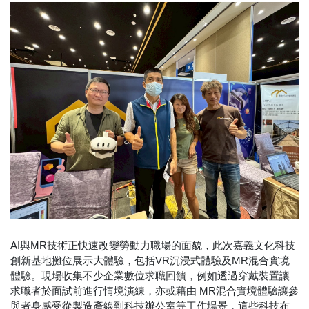
AI與MR技術正快速改變勞動力職場的面貌，此次嘉義文化科技
創新基地攤位展示大體驗，包括VR沉浸式體驗及MR混合實境
體驗。現場收集不少企業數位求職回饋，例如透過穿戴裝置讓
求職者於面試前進行情境演練，亦或藉由 MR混合實境體驗讓參
與者身感受從製造產線到科技辦公室等工作場景，這些科技布