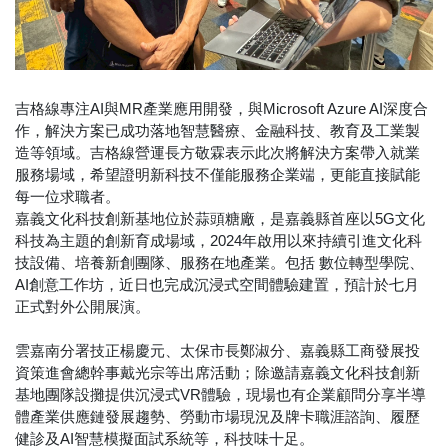
吉格線專注AI與MR產業應用開發，與Microsoft Azure AI深度合
作，解決方案已成功落地智慧醫療、金融科技、教育及工業製
造等領域。吉格線營運長方敬霖表示此次將解決方案帶入就業
服務場域，希望證明新科技不僅能服務企業端，更能直接賦能
每一位求職者。
嘉義文化科技創新基地位於蒜頭糖廠，是嘉義縣首座以5G文化
科技為主題的創新育成場域，2024年啟用以來持續引進文化科
技設備、培養新創團隊、服務在地產業。包括 數位轉型學院、
AI創意工作坊，近日也完成沉浸式空間體驗建置，預計於七月
正式對外公開展演。
雲嘉南分署技正楊慶元、太保市長鄭淑分、嘉義縣工商發展投
資策進會總幹事戴光宗等出席活動；除邀請嘉義文化科技創新
基地團隊設攤提供沉浸式VR體驗，現場也有企業顧問分享半導
體產業供應鏈發展趨勢、勞動市場現況及牌卡職涯諮詢、履歷
健診及AI智慧模擬面試系統等，科技味十足。