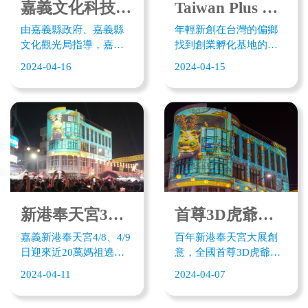
落實文化科技在嘉義創
化行銷力的兩大核心肌
嘉義文化科技創新基地 新創培力系列課程4/26 開課
Taiwan Plus 報導 嘉義文化科技創新基地讓 吸引年輕的新創回嘉
新扎根落地應用。
群，認識他且每天鍛
由嘉義縣政府、嘉義縣
年輕新創在台灣的偏鄉
練。
文化觀光局指導，嘉義
找到創業孵化基地的家
文化科技創新基地主
Young entrepreneurs are
2024-04-16
2024-04-15
辦，新創學院系列培力
finding a home for their
課程 / 工作坊 ─ 將陸續
startups at a new
推出行銷趨勢與科技工
incubator in a rural part of
具實務班：手把手教你
Taiwan.
探索利用最先進的AI技
術，包括ChatGPT AI寫
文案、剪映AI剪影片、
Canva設計DM海報，創
造引人入勝的短影音與
宣傳素材。 搞懂打通行
新港奉天宮3D虎爺迎賓 近20萬信眾體驗嘉義宮廟文化科技
首尊3D虎爺現身新港奉天宮 與媽祖遶境信徒共同祈福
銷關卡，利用AI驅動快
嘉義新港奉天宮4/8、4/9
百年新港奉天宮大展創
速的自媒體短影音創
日迎來近20萬媽祖遶境
意，全國首尊3D虎爺現
作，為品牌說故事，為
人潮，齊聚新港奉天
身奉天宮，迎接即將到
自己的品牌產品宣傳打
2024-04-11
2024-04-07
宮。嘉義縣文觀局也以
來的媽祖遶境人潮。3D
廣告！
科技迎賓，結合3D AR互
裸視虎爺從四樓高空擲