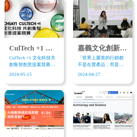
吸引近10萬人體驗手機
館5G數位導覽APP」，
接錢母，許多來不及參
並於(17)日舉辦記者會，
加媽祖遶境的民眾，可
嘉義縣文觀局局長徐佩
以來Culture+1 Hub，與
鈴帶領參與者參與尋寶
3D虎爺互動，線上點光
闖關，成功闖關者還能
明燈；將相片上傳到營
獲贈好禮，廣邀大專院
幕；此外民眾用手機掃
校、中小學以及幼兒園
CulTech +1 文化科技共創集智創意提案競賽辦法
嘉義文化創新基地數轉課程開講 AI創意行銷叫座
描QRcode，就能體驗配
學生攜家帶眷齊來體
CulTech +1 文化科技共
「世界上厲害的行銷都
天宮數位求子、求籤及
驗。
創集智創意提案競賽，
不是在賣產品，而是在
放燈花。
由數位發展部數位產業
賣故事」，嘉義文化創
2024-05-15
2024-04-27
署、嘉義縣政府指導，
新基地26日舉行「文化
嘉義縣文化觀光局、文
科技數位轉型系列講
化科技發展協會主辦，
座」。首場課程AI+創意
嘉義文化科技創新基
行銷邀請多位資深媒體
地、嘉義文化科技產業
專家分享行銷趨勢及行
聯盟執行；競賽分為文
銷科技。元宇宙新媒體
化場域組與企業應用
科技發展理事長鄒淑文
組，期盼透過科技應用
開場強調，行銷好比運
為文化場域創新賦能，
動，科技力及故事是強