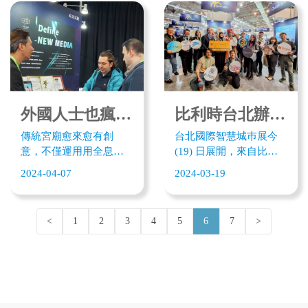
動科技規劃「宮廟文化
出數位錢母，民眾祼視
科技之旅」，除了時下
數位錢母就從天而降，
熱門的裸視3D虎爺互動
3D 畫面栩栩如繪。民眾
體驗，數位錢母及線上
可拿起手機接獲數位錢
光明燈，還有AR擴增科
母，並在線上擲筊求好
技，透過虎爺帶領，帶
運，點亮平安燈，嘉義
領信眾新港奉天宮與周
縣長翁章梁4月4日至現
圍各大景點尋找虎爺，
場開箱，並藉由平安燈
外國人士也瘋嘉義虎爺 天衍互動「虎爺丟元寶」傳統文化添新意
比利時台北辦事處與嘉義縣文化科技創新基地交流 共同推動雙邊文化科技合作
藉由科技穿梭嘉義，體
為這次地震災情共同祈
傳統宮廟愈來愈有創
台北國際智慧城巿展今
驗百年宮廟文化。
福。
意，不僅運用用全息投
(19) 日展開，來自比利
影大士爺出巡，還有AI
時新創展出智與嘉義縣
2024-04-07
2024-03-19
光雕3D投影！嘉義歷史
文化科技創新12家新創
悠久、信徒鼎旺的奉天
展開互訪交流。比利時
宮今年也搭上5G科技熱
在台辦事處處長馬徹參
<
1
2
3
4
5
6
7
>
潮。今年嘉義文化科技
訪嘉義縣文化科技創新
主題館(713a)展出的亮點
主題館表示，他本身鐘
之「虎爺丟元寶」互動
情文化布袋戲，大型地
體驗活動，就吸引不少
景藝術，當這些文化數
外國人在體驗線上求
位化後，國際輸出機會
「元寶」的樂趣，直呼
大增，希望進一步促成