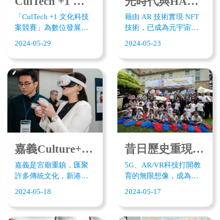
CulTech +1 文化科技競賽起跑 180萬獎金徵創意高手
光時代與HARTi簽署MOU 共同佈局日本XR商用市場
「CulTech +1 文化科技
藉由 AR 技術實現 NFT
案競賽」為數位發展部
技術，已成為元宇宙最
數位產業署5G文化科技
夯的應用，以光標籤為
2024-05-29
2024-05-23
落地產業及人才培育重
核心技術的「光時代」
要計劃之一，並與嘉義
日前2024 SusHi Tech 日
縣政府擔共同任指導單
本展中與日本Web3.0公
位，由中央連袂地方，
司 HARTi 簽訂合作備忘
提供更多跨域資源，培
錄，雙方挾其AR及NFT
育更多跨域整合人才。
領先技術，共同發展NET
競賽共分文化場域組及
各項商業應用，為光時
企業應用組，前者著重
代打開海外巿場商機。
以科技活化歷史建物，
為文化說故事，後者聚
嘉義Culture+1 Hub 文化科技體驗館成立 3D裸視虎爺XR打鬼體驗
昔日歷史重現當年 國家廣播文物館推5G 數位導覽APP
焦創意及實證，對接企
嘉義是宮廟重鎮，匯聚
5G、AR/VR科技打開教
業需求。
許多傳統文化，新港奉
育的無限想像，成為民
天宮、朴子配天宮、民
眾進入歷史重要入口。
2024-05-18
2024-05-17
雄大士爺都搭上數位熱
嘉義縣文觀局與鴻圖科
潮，奉天宮3D裸視虎爺
技攜手在518日世界博物
錢母在媽祖遶境期間，
館推出「嘉義廣播文物