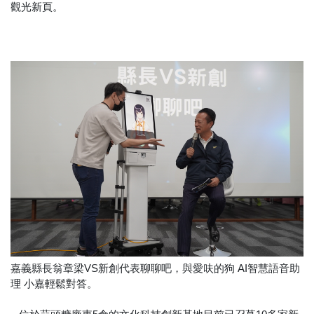
觀光新頁。
嘉義縣長翁章梁VS新創代表聊聊吧，與愛呋的狗 AI智慧語音助
理 小嘉輕鬆對答。