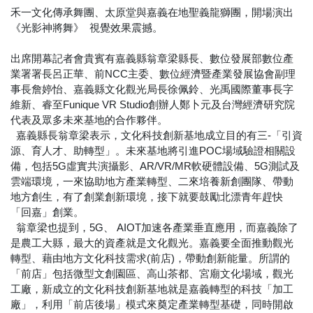
禾一文化傳承舞團、太原堂與嘉義在地聖義龍獅團，開場演出
《光影神將舞》 視覺效果震撼。
出席開幕記者會貴賓有嘉義縣翁章梁縣長、數位發展部數位產
業署署長呂正華、前NCC主委、數位經濟暨產業發展協會副理
事長詹婷怡、嘉義縣文化觀光局長徐佩鈴、光禹國際董事長字
維新、睿至Funique VR Studio創辦人鄭卜元及台灣經濟研究院
代表及眾多未來基地的合作夥伴。
嘉義縣長翁章梁表示，文化科技創新基地成立目的有三-「引資
源、育人才、助轉型」。未來基地將引進POC場域驗證相關設
備，包括5G虛實共演攝影、AR/VR/MR軟硬體設備、5G測試及
雲端環境，一來協助地方產業轉型、二來培養新創團隊、帶動
地方創生，有了創業創新環境，接下就要鼓勵北漂青年趕快
「回嘉」創業。
翁章梁也提到，5G、 AIOT加速各產業垂直應用，而嘉義除了
是農工大縣，最大的資產就是文化觀光。嘉義要全面推動觀光
轉型、藉由地方文化科技需求(前店)，帶動創新能量。所謂的
「前店」包括微型文創園區、高山茶都、宮廟文化場域，觀光
工廠，新成立的文化科技創新基地就是嘉義轉型的科技「加工
廠」，利用「前店後場」模式來奠定產業轉型基礎，同時開啟