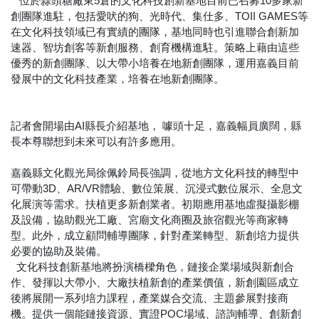
位於蒜頭糖廠東5倉的文化科技創新基地目前已召募10多家新
創團隊進駐，包括愛吠的狗、光時代、集仕多、TOII GAMES等
在文化科技領域已有實績的團隊，基地同時也引進聯合創新加
速器、智坊創客等新創服務、創育機構進駐。策略上藉由這些
優秀的新創團隊、以大帶小培養在地新創團隊，運用嘉義目前
發展中的文化科技產業，培養在地新創團隊。
記者會開場由AI縣長介紹基地， 噱頭十足，嘉義幅員廣闊，縣
長本尊聯想到未來可以有許多應用。
嘉義縣文化觀光局徐佩鈴局長強調，從地方文化科技的轉型中
可帶動3D、AR/VR體驗、數位策展、沉浸式數位展示、全息文
化展演等需求。扶植更多新創業者。初期應用基地虛擬攝影棚
及設備，協助觀光工廠、宮廟文化商圈及旅宿觀光等商家轉
型。此外，成立顧問輔導團隊，針對產業轉型、新創培力提供
必要的協助及裝備。
文化科技創新基地將扮演橋樑角色，鏈接企業場域與新創合
作、發揮以大帶小、大廠扶植新創的產業價值，新創園區成立
後將展開一系列培力課程，產業媒合交流、主題參展對接商
機。提供一個能鏈接資源、實證POC場域、諮詢輔導、創新創