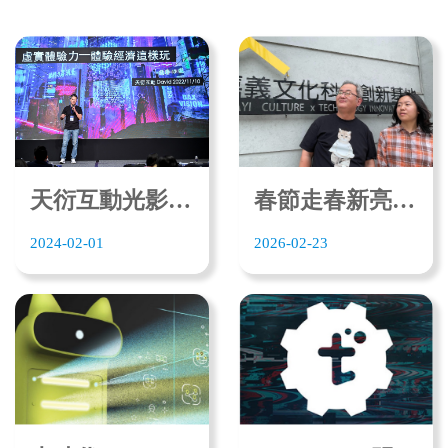
天衍互動光影互動技術再創新 攻進元宇宙新藍海
春節走春新亮點！嘉縣太平雲梯讓你化身3D虛擬人 乘龍飛越雲海
2024-02-01
2026-02-23