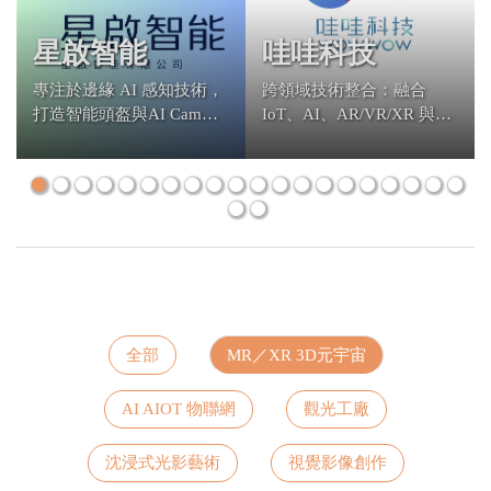
星啟智能
哇哇科技
專注於邊緣 AI 感知技術，
跨領域技術整合：融合
打造智能頭盔與AI Cam，
IoT、AI、AR/VR/XR 與多
從個人配戴到場域監控，
媒體體感技術，打造高沉
快速落地解決方案
浸感的多人互動
全部
MR／XR 3D元宇宙
AI AIOT 物聯網
觀光工廠
沈浸式光影藝術
視覺影像創作