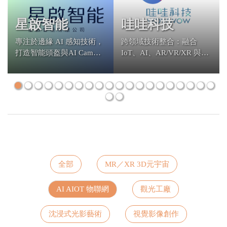
星啟智能
哇哇科技
專注於邊緣 AI 感知技術，
跨領域技術整合：融合
打造智能頭盔與AI Cam，
IoT、AI、AR/VR/XR 與多
從個人配戴到場域監控，
媒體體感技術，打造高沉
快速落地解決方案
浸感的多人互動
全部
MR／XR 3D元宇宙
AI AIOT 物聯網
觀光工廠
沈浸式光影藝術
視覺影像創作