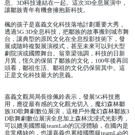
息、3D科技連結在一起。這次3D全息展演中，
讓鄒族青年有機會擁抱新科技。
楓的孩子是嘉義文化科技落地計劃重要大秀，
透過5G 3D全息科技，把鄒族的故事搬到城市舞
台，讓典型的原民文化在全息投影技術下，發
展成隨時複製展演模式，甚至未來可以到大型
劇院演或國際舞台。翁章梁強調，科技的日新
月異，恆久的保留了鄒族的文化，100年後再回
頭看，鄒祖生活、鄒祖的文化仍保留其中。這
正是文化科技最大的意義。
嘉義文觀局局長徐佩鈴表示，發展5G科技應
用，應從最有感的文化觀光切入，魔幻森林鄒
族3D歌舞劇數位展演，這種戶外魔幻森林鄒族3
D歌舞劇數位展演全息加上森林沈浸式光影秀，
可以媲美國際級teamLab的沉浸體驗，在國內是
非常稀缺的，也讓嘉義也累積國際級teamLab的