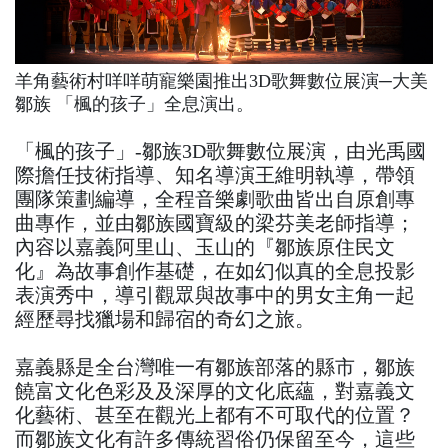
羊角藝術村咩咩萌寵樂園推出3D歌舞數位展演─大美
鄒族 「楓的孩子」全息演出。
「楓的孩子」-鄒族3D歌舞數位展演，由光禹國
際擔任技術指導、知名導演王維明執導，帶領
團隊策劃編導，全程音樂劇歌曲皆出自原創專
曲專作，並由鄒族國寶級的梁芬美老師指導；
內容以嘉義阿里山、玉山的『鄒族原住民文
化』為故事創作基礎，在如幻似真的全息投影
表演秀中，導引觀眾與故事中的男女主角一起
經歷尋找獵場和歸宿的奇幻之旅。
嘉義縣是全台灣唯一有鄒族部落的縣市，鄒族
饒富文化色彩及及深厚的文化底蘊，對嘉義文
化藝術、甚至在觀光上都有不可取代的位置？
而鄒族文化有許多傳統習俗仍保留至今，這些