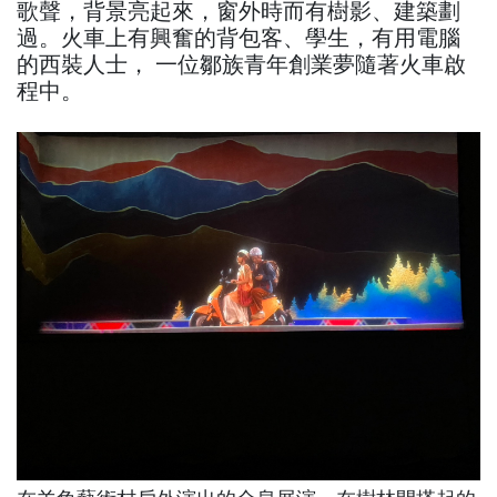
歌聲，背景亮起來，窗外時而有樹影、建築劃
過。火車上有興奮的背包客、學生，有用電腦
的西裝人士， 一位鄒族青年創業夢隨著火車啟
程中。