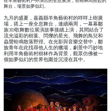
在羊角藝術村戶外演出的全息展演，在樹林間搭起的
舞台，場景如夢似幻。
九月的盛夏，嘉義縣羊角藝術村的咩咩上樹廣
場，搭上一座全息舞台，連續兩周，一幕幕鄒
族3D歌舞數位展演故事接續上演，其間結合了
流光溢彩的樹葉、閃爍的星光、飛舞的鳥兒和
蟲聲蛙鳴散落野徑。在光影與音樂交替中，鄒
族青年在此找尋他人生的獵場，劇景中巧妙地
利用羊角藝術村樹林作為背景，觀眾仿佛被一
個如夢似幻的世界包圍並沉浸在其中。