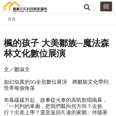
首頁
楓的孩子 大美鄒族─魔法森
林文化數位展演
文／鄒淑文
如幻似真的5G全息數位展演 將鄒族文化帶到
世界每個角落
布幕緩緩升起、故事從火車的高吭歌唱掲幕，
「一列列的車廂，把我們載向何方何？去旅
行？出差上學？還是返回久違的家鄉」伴隨著