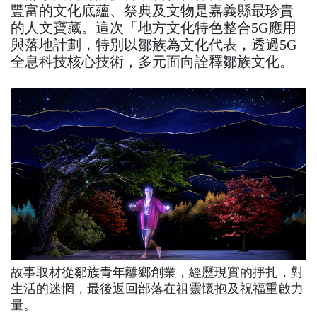
豐富的文化底蘊、祭典及文物是嘉義縣最珍貴
的人文寶藏。這次「地方文化特色整合5G應用
與落地計劃，特別以鄒族為文化代表，透過5G
全息科技核心技術，多元面向詮釋鄒族文化。
故事取材從鄒族青年離鄉創業，經歷現實的掙扎，對
生活的迷惘，最後返回部落在祖靈懷抱及祝福重啟力
量。