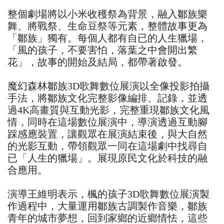
整個劇場將以小米收穫祭為背景，融入鄒族樂
舞、將戰祭、生命豆祭等元素，整體故事更為
「鄒族」獨有。每個人都有自已的人生獵場，
「風的孩子，不要害怕，落葉之中會開出繁
花」，故事的開始及結局，都帶著啟發。
魔幻森林鄒族3D歌舞數位展演以全像投影拍攝
手法，將鄒族文化完整影像編排、記錄，並透
過4K高畫質與互動光影，完整重現鄒族文化風
情，同時在這場數位展演中，導演透過互動腳
踩感應裝置，讓觀眾在展演結束後，與大自然
的光影互動，帶領觀眾一同在這場劇中找尋自
已「人生的獵場」。展現原民文化於科技的融
合應用。
演導王維明表示，楓的孩子3D歌舞數位展演製
作過程中，大量運用鄒族古調製作音樂，鄒族
青年的城市夢想，回到家鄉的近鄉情怯，這些