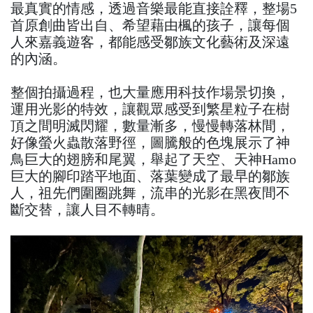
最真實的情感，透過音樂最能直接詮釋，整場5
首原創曲皆出自、希望藉由楓的孩子，讓每個
人來嘉義遊客，都能感受鄒族文化藝術及深遠
的內涵。
整個拍攝過程，也大量應用科技作場景切換，
運用光影的特效，讓觀眾感受到繁星粒子在樹
頂之間明滅閃耀，數量漸多，慢慢轉落林間，
好像螢火蟲散落野徑，圖騰般的色塊展示了神
鳥巨大的翅膀和尾翼，舉起了天空、天神Hamo
巨大的腳印踏平地面、落葉變成了最早的鄒族
人，祖先們圍圈跳舞，流串的光影在黑夜間不
斷交替，讓人目不轉晴。