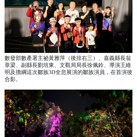
數發部數產署主祕黃雅萍（後排右三）、嘉義縣長翁
章梁、副縣長劉培東、文觀局局長徐佩鈴、導演王維
明及擔綱這次鄒族3D全息展演的鄒族演員，在首演後
合影。