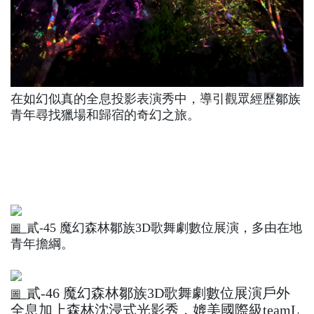
在如幻似真的全息投影表演秀中，導引觀眾經歷鄒族
青年尋找獵場和歸宿的奇幻之旅。
貳‑45 魔幻森林鄒族3D歌舞劇數位展演，多由在地
圖
青年擔綱。
貳‑46 魔幻森林鄒族3D歌舞劇數位展演戶外
圖
全息加上森林沈浸式光影秀，媲美國際級teamL