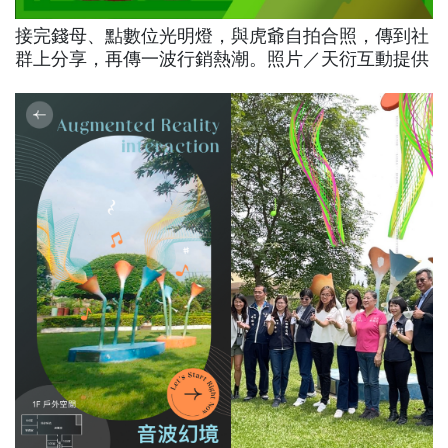
接完錢母、點數位光明燈，與虎爺自拍合照，傳到社
群上分享，再傳一波行銷熱潮。照片／天衍互動提供