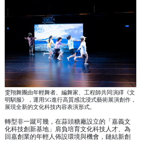
雯翔舞團由年輕舞者、編舞家、工程師共同演繹《文
明馴服》，運用5G進行高質感沈浸式藝術展演創作，
展現全新的文化科技內容表演形式。
轉型非一蹴可幾，在蒜頭糖廠設立的「嘉義文
化科技創新基地」肩負培育文化科技人才、為
回嘉創業的年輕人佈設環境與機會，鏈結新創