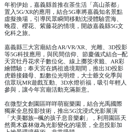
年初伊始，嘉義縣首推在茶生活「高山茶都」
置入5G/XR的應用，結合5G車將嘉義知名景點
虛擬換場，引導民眾瞬間移動沈浸體驗雲海、
晚霞、櫻花、紫藤花的情境，開啟嘉義縣5G文
化科之旅。
嘉義縣三大宮廟結合AR/VR/XR、光雕、3D投影
等5G科技應用，與民間信仰、節慶儀式結合─配
天宮牡丹花求子數位化、線上擲筊求籤、AR彩
繪體驗；奉天宮在媽祖遶境期間，推出3D投影
虎爺接錢母、點數位光明燈，大士爺文化季與
信眾玩MR遊戲互動、3D水燈祈福，吸引年輕人
參與，讓今年宮廟活動充滿新意。
在微型文創園區咩咩萌寵樂園，結合光禹國際
獨家全息投影技術，推出5G沈浸式光影展演
「大美鄒族─楓的孩子息音樂劇」，利用園區天
然喬木森林做為光影變化的場景，全息投影加
上地景環境藝術，非常吸睛。