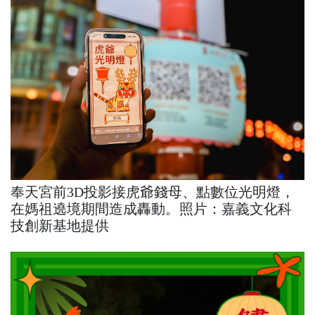
奉天宮前3D投影接虎爺錢母、點數位光明燈，
在媽祖遶境期間造成轟動。照片：嘉義文化科
技創新基地提供