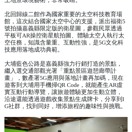
北回歸線二館作為國家重要的太空科技教育場
館，這次結合國家太空中心的支援，派出福衛5
號拍攝嘉義縣限定版的衛星圖，參觀民眾透過
平板可AR操控衛星航拍圖、體驗太空人執行太
空任務，知識含量重、互動性強，是5G文化科
技應用落地成功典範。
大埔藍色公路是嘉義縣強力行銷打造的景點，
繼入選交通部觀光署「重點景區遊憩廊帶計
畫」，數產署5G應用與落地計畫再加碼，現在
遊客到大埔用手機掃QR Code，就能產生AR虛
實互動行動導覽，讓旅遊體驗更加生動立體，
沿途還能透過遊戲收集景點生成牌卡，分享到I
G社群，找到同好，增添旅程的趣味性與挑戰。