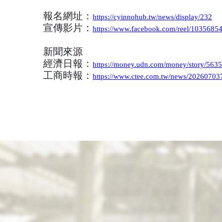
報名網址：
https://cyinnohub.tw/news/display/232
宣傳影片：
https://www.facebook.com/reel/103568
新聞來源
經濟日報：
https://money.udn.com/money/story/563
工商時報：
https://www.ctee.com.tw/news/2026070