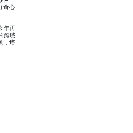
好奇心
今年再
的跨域
題，培