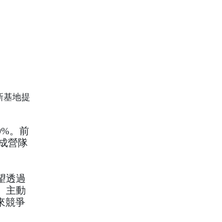
新基地提
0%。前
完成營隊
望透過
、主動
來競爭