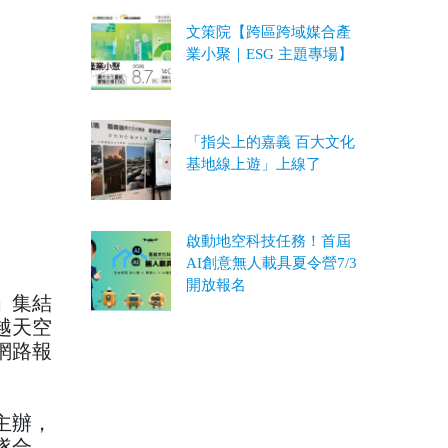
文策院【跨區跨域媒合產
業小聚｜ESG 主題專場】
「指尖上的嘉義 百大文化
基地線上遊」上線了
啟動地空科技任務！首屆
AI創意無人載具夏令營7/3
開放報名
」集結
越天空
網路報
主辦，
隊合