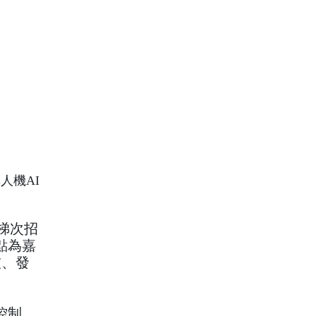
人機AI
每梯次招
點為嘉
技、發
控制、