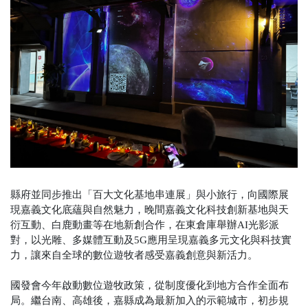
縣府並同步推出「百大文化基地串連展」與小旅行，向國際展
現嘉義文化底蘊與自然魅力，晚間嘉義文化科技創新基地與天
衍互動、白鹿動畫等在地新創合作，在東倉庫舉辦AI光影派
對，以光雕、多媒體互動及5G應用呈現嘉義多元文化與科技實
力，讓來自全球的數位遊牧者感受嘉義創意與新活力。
國發會今年啟動數位遊牧政策，從制度優化到地方合作全面布
局。繼台南、高雄後，嘉縣成為最新加入的示範城市，初步規