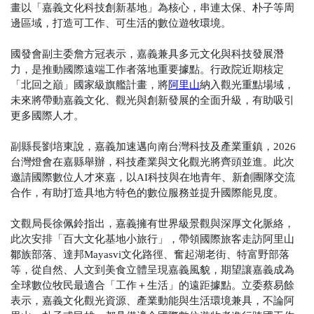
畫以「嘉義文化科技創新基地」為核心，串連太保、朴子等周
邊區域，打造可工作、可生活的數位遊牧環境。
國發會副主委詹方冠表示，嘉義兼具多元文化與科技發展潛
力，是推動國際遠端工作者落地重要據點。行政院近期核定
「北回之巔」國家級旗艦計畫，將
阿里山
納入觀光重點場域，
未來將帶動嘉義文化、觀光與創新發展的全面升級，有助吸引
更多國際人才。
副縣長劉培東說，嘉義加速邁向南台灣科技及產業重鎮，2026
台灣燈會在嘉縣舉辦，科技產業與文化觀光將齊頭並進。此次
邀請國際數位人才來嘉，以AI科技與在地青年、新創團隊交流
合作，有助打造具地方特色的數位服務並提升國際能見度。
文觀局長徐佩鈴指出，嘉義擁有世界級景觀與深厚文化脈絡，
此次安排「百大文化基地小旅行」，帶領國際旅客走訪阿里山
鄒族部落、達邦Mayasvi文化路徑、奮起湖老街、特富野部落
等，從自然、人文到美食立體呈現嘉義風貌，期望讓嘉義成為
全球數位牧民最適合「工作＋生活」的遠距據點。立委蔡易餘
表示，嘉義文化觀光資源、產業動能與生活環境兼具，不論阿