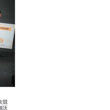
次競
個沃