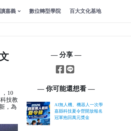
讀嘉義
數位轉型學院
百大文化基地
文
— 分享 —
— 你可能還想看 —
，10
與科技教
AI無人機、機器人一次學
新，為
嘉縣科技夏令營開放報名
冠軍抱回萬元獎金