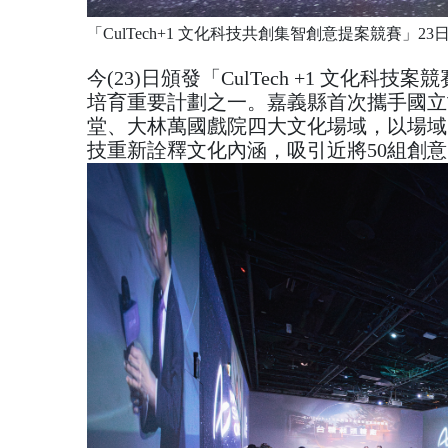
「CulTech+1 文化科技共創集智創意提案競賽」
今(23)日頒發「CulTech +1 文
培育重要計劃之一。嘉義縣首次攜手國立
堂、大林萬國戲院四大文化場域，以場域
技重新詮釋文化內涵，吸引近將50組創