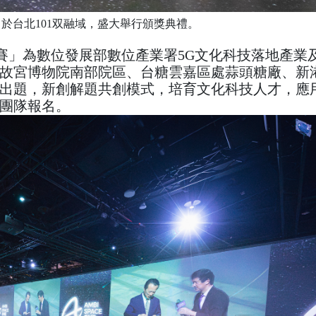
23日於台北101双融域，盛大舉行頒獎典禮。
化科技案競賽」為數位發展部數位產業署5G文化科技落地產業
故宮博物院南部院區、台糖雲嘉區處蒜頭糖廠、新
出題，新創解題共創模式，培育文化科技人才，應
意團隊報名。