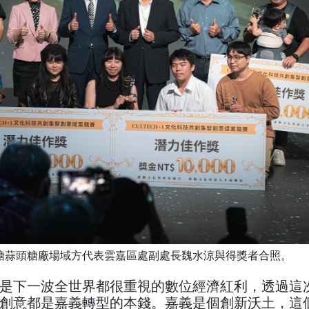
糖蒜頭糖廠場域方代表雲嘉區處副處長魏水涼與得獎者合照。
是下一波全世界都很重視的數位經濟紅利，透過這
創意都是嘉義轉型的本錢。嘉義是個創新沃土，這