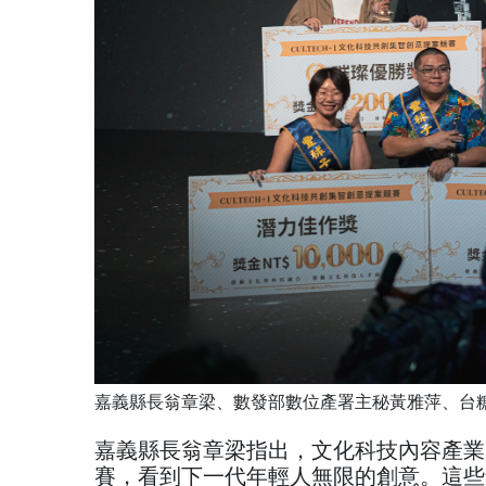
嘉義縣長翁章梁、數發部數位產署主秘黃雅萍、台
嘉義縣長翁章梁指出，文化科技內容產業
賽，看到下一代年輕人無限的創意。這些