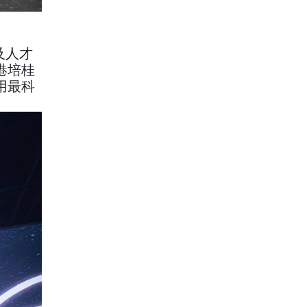
及人才
港培桂
用最科