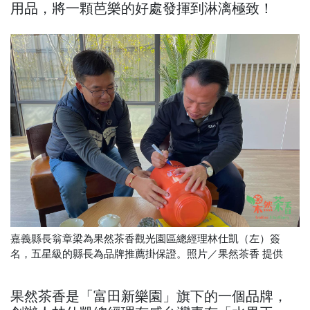
用品，將一顆芭樂的好處發揮到淋漓極致！
嘉義縣長翁章梁為果然茶香觀光園區總經理林仕凱（左）簽
名，五星級的縣長為品牌推薦掛保證。照片／果然茶香 提供
果然茶香是「富田新樂園」旗下的一個品牌，