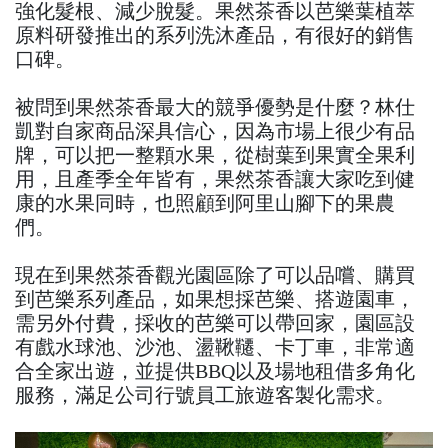
強化髮根、減少脫髮。果然茶香以芭樂葉植萃
原料研發推出的系列洗沐產品，有很好的銷售
口碑。
被問到果然茶香最大的競爭優勢是什麼？林仕
凱對自家商品深具信心，因為市場上很少有品
牌，可以把一整顆水果，從樹葉到果實全果利
用，且產季全年皆有，果然茶香讓大家吃到健
康的水果同時，也照顧到阿里山腳下的果農
們。
現在到果然茶香觀光園區除了可以品嚐、購買
到芭樂系列產品，如果想採芭樂、搭遊園車，
需另外付費，採收的芭樂可以帶回家，園區設
有戲水球池、沙池、盪鞦韆、卡丁車，非常適
合全家出遊，並提供BBQ以及場地租借多角化
服務，滿足公司行號員工旅遊客製化需求。