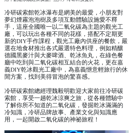
冷研碳索館乾冰瀑布是網美的最愛，小朋友對
夢幻煙霧泡泡樹及多項互動體驗設施愛不釋
手，這座全國唯一以二氧化碳為主題的觀光工
廠，可以玩出各種不同的花樣，搭配不定期更
新的DIY手作課程，觀光工廠內供座的餐飲，嚴
選在地食材推出各式嚴選特色料理，例如精釀
德國黑麥汁與大麥啤酒、乾冰魚丸，在綠色餐
廳中吃到與二氧化碳相互結合的火花，更在嘉
義DIY乾冰觀光工廠中，為嘉義愜意輕旅行的休
閒方案，找到美得冒泡的驚喜感。
冷研碳索館總經理魏毅明歡迎大家前往冷研碳
索館，享受一趟乾冰涼爽之旅，從各種體驗中
了解你所不知道的二氧化碳，發掘乾冰滿滿的
冷知識，冷研品牌故事、產業文化與知識應
用，一起開啟二氧化碳的神祕旅程！