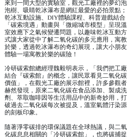
來到一間大型的實驗室，觀光工廠裡的夢幻泡
泡樹、吸睛乾冰瀑布是網紅最愛的必拍景點；
乾冰互動設施、DIY體驗課程、科普遊戲結合
「碳索境遇」動畫與「微縮城市模型」呈現溫
室效應下之氣候變遷問題，以趣味乾冰互動方
式讓大家從中了解二氧化碳的多元應用，寓教
於樂，透過乾冰瀑布的奇幻展現，讓大小朋友
體驗一場寓教於樂的碳險！
冷研碳索館總經理魏毅明表示，「我們把工廠
結合『碳索館』的概念，讓民眾看見二氧化碳
價值」，在觀光工廠的展示館裡，許多參觀者
赫然發現，原來二氧化碳在食品添加、製成洗
劑、萃取咖啡因等生活用品中的新奇妙用，打
破過去二氧化碳每次被提及，溫室氣體汙染源
的刻板印象。
隨著淨零碳排的環保議題在全球熱議，與二氧
化碳息息相關的「冷研碳索館」，也將碳捕捉