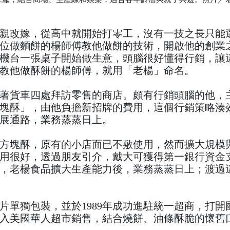
親改嫁，從高中就開始打零工，沒有一技之長只能
位做麵餅的楊師傅教他做餅的技術，開啟他的創業
機台一張桌子開始做生意，頭腦很好懂得行銷，讓
教他做酥餅的楊師傅，就用「老楊」命名。
著貨車四處拜訪零售的商店。頗有行銷頭腦的他，
塊酥」，由他負擔新招牌的費用，這個行銷策略湊
展通路，業務蒸蒸日上。
方塊酥，原有的小店面已不敷使用，然而擴大規模
用很好，透過朋友引介，戴大可獲得第一銀行資金
，老楊食品擴大生產能力後，業務蒸蒸日上；渡過
片單獨包裝，並於1989年成功進駐統一超商，打開
入美國華人超市銷售，結合燒餅、油條酥脆的懷舊