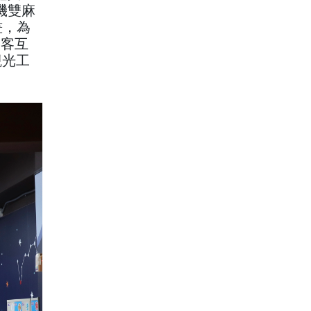
機雙麻
畫，為
遊客互
觀光工