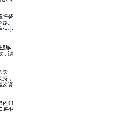
選擇勞
之路。
這個小
主動向
效，讓
與設
支持，
這次資
國內銷
口感很