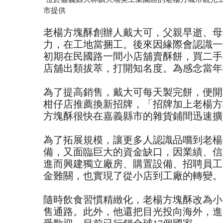
市提供
老楊方塊酥創辦人戴大可，父親早逝、母
力，在工地當捆工。後來因緣際會認識一
初期在民國路一間小店舖賣酥餅，買二手
店舖出類拔萃，打開知名度。為感念當年
為了提高銷售，戴大可每天製完餅，便開
柑仔店推薦換新招牌，「招牌加上老楊方
方塊酥很快在嘉義縣市的雜貨鋪間迅速擴
為了拓展規模，讓更多人認識品嚐到老楊
備，又面臨巨大的資金缺口，因業績、信
進而興建獨立廠房、購置設備、招聘員工
金難關，也實現了從小店到工廠的轉變。
隨時飲食習慣精緻化，老楊方塊酥改為小
售通路。此外，他還把目光投向海外，進