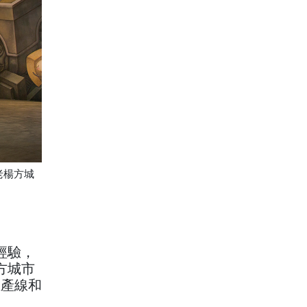
老楊方城
經驗，
方城市
生產線和