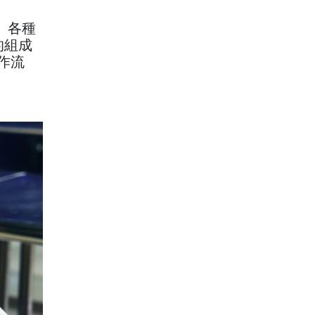
」各種
的組成
作流