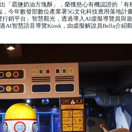
出「霜鹽奶油方塊酥」，榮獲慈心有機認證的「有
來臨，今年數發部數位產業署5G文化科技應用落地計
導覽行銷平台」智慧觀光，透過導入AI虛擬導覽員與
I智慧語音導覽Kiosk，由虛擬解說員Bella介紹