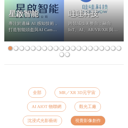
星啟智能
哇哇科技
專注於邊緣 AI 感知技術，
跨領域技術整合：融合
打造智能頭盔與AI Cam，
IoT、AI、AR/VR/XR 與多
從個人配戴到場域監控，
媒體體感技術，打造高沉
快速落地解決方案
浸感的多人互動
全部
MR／XR 3D元宇宙
AI AIOT 物聯網
觀光工廠
沈浸式光影藝術
視覺影像創作